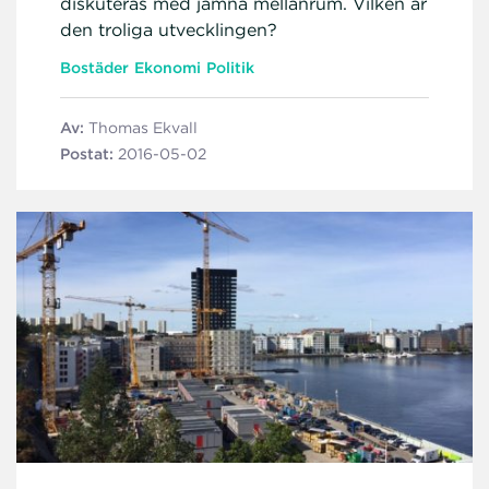
diskuteras med jämna mellanrum. Vilken är
den troliga utvecklingen?
Bostäder
Ekonomi
Politik
Av:
Thomas Ekvall
Postat:
2016-05-02