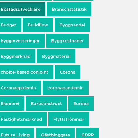
Bostadsutvecklare
Branschstatistik
Budget
Buildflow
Bygghandel
bygginvesteringar
Byggkostnader
Byggmarknad
Byggmaterial
choice-based conjoint
Corona
Coronaepidemin
coronapandemin
Ekonomi
Euroconstruct
Europa
Fastighetsmarknad
Flyttströmmar
Future Living
Gästbloggare
GDPR