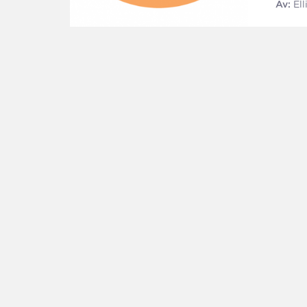
Av:
El