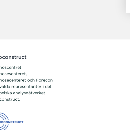
oconstruct
noscentret,
nosesenteret,
nosecenteret och Forecon
valda representanter i det
peiska analysnätverket
construct.