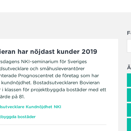
F
ieran har nöjdast kunder 2019
rsdagens NKI-seminarium för Sveriges
Ä
dsutvecklare och småhusleverantörer
nterade Prognoscentret de företag som har
 kundnöjdhet. Bostadsutvecklaren Bovieran
r i klassen för projektbyggda bostäder med ett
ärde på 81.
sutvecklare
Kundnöjdhet
NKI
tbyggda bostäder