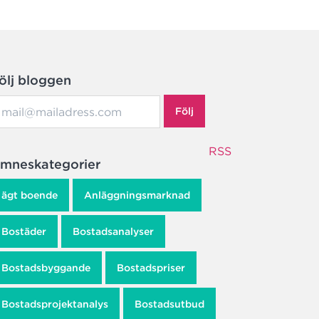
ölj bloggen
Följ
RSS
mneskategorier
ägt boende
Anläggningsmarknad
Bostäder
Bostadsanalyser
Bostadsbyggande
Bostadspriser
Bostadsprojektanalys
Bostadsutbud