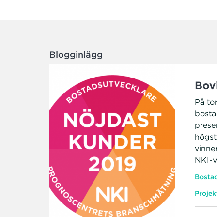
Blogginlägg
Bov
På to
bosta
prese
högst
vinne
NKI-v
Bostad
Projek