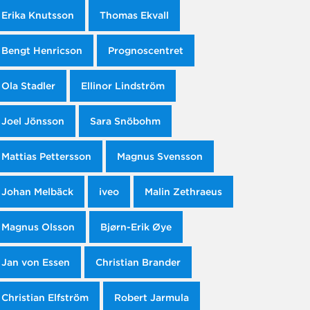
Erika Knutsson
Thomas Ekvall
Bengt Henricson
Prognoscentret
Ola Stadler
Ellinor Lindström
Joel Jönsson
Sara Snöbohm
Mattias Pettersson
Magnus Svensson
Johan Melbäck
iveo
Malin Zethraeus
Magnus Olsson
Bjørn-Erik Øye
Jan von Essen
Christian Brander
Christian Elfström
Robert Jarmula