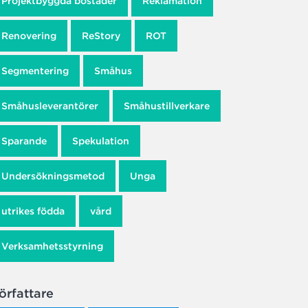
Projektbyggda bostäder
Reklamation
Renovering
ReStory
ROT
Segmentering
Småhus
Småhusleverantörer
Småhustillverkare
Sparande
Spekulation
Undersökningsmetod
Unga
utrikes födda
vård
Verksamhetsstyrning
örfattare