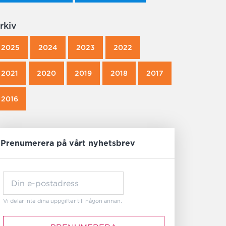
rkiv
2025
2024
2023
2022
2021
2020
2019
2018
2017
2016
Prenumerera på vårt nyhetsbrev
Vi delar inte dina uppgifter till någon annan.