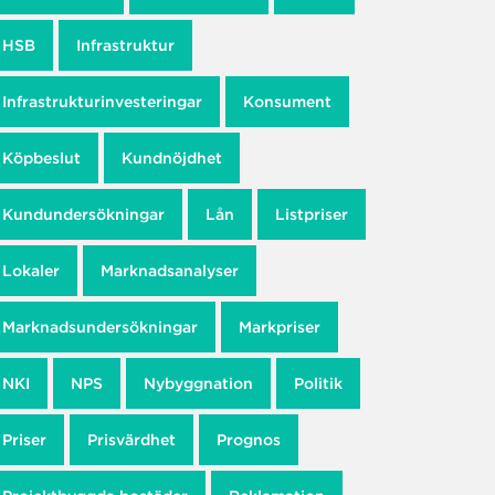
HSB
Infrastruktur
Infrastrukturinvesteringar
Konsument
Köpbeslut
Kundnöjdhet
Kundundersökningar
Lån
Listpriser
Lokaler
Marknadsanalyser
Marknadsundersökningar
Markpriser
NKI
NPS
Nybyggnation
Politik
Priser
Prisvärdhet
Prognos