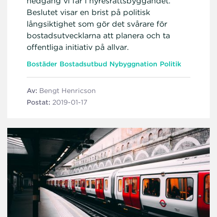
nedgång vi får i hyresrättsbyggandet.
Beslutet visar en brist på politisk
långsiktighet som gör det svårare för
bostadsutvecklarna att planera och ta
offentliga initiativ på allvar.
Bostäder
Bostadsutbud
Nybyggnation
Politik
Av:
Bengt Henricson
Postat:
2019-01-17