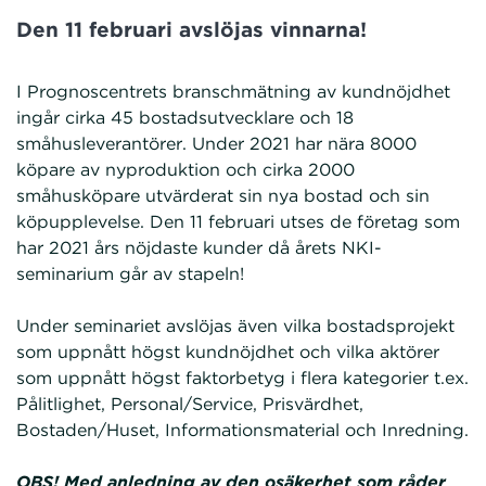
Den 11 februari avslöjas vinnarna!
I Prognoscentrets branschmätning av kundnöjdhet
ingår cirka 45 bostadsutvecklare och 18
småhusleverantörer. Under 2021 har nära 8000
köpare av nyproduktion och cirka 2000
småhusköpare utvärderat sin nya bostad och sin
köpupplevelse. Den 11 februari utses de företag som
har 2021 års nöjdaste kunder då årets NKI-
seminarium går av stapeln!
Under seminariet avslöjas även vilka bostadsprojekt
som uppnått högst kundnöjdhet och vilka aktörer
som uppnått högst faktorbetyg i flera kategorier t.ex.
Pålitlighet, Personal/Service, Prisvärdhet,
Bostaden/Huset, Informationsmaterial och Inredning.
OBS! Med anledning av den osäkerhet som råder