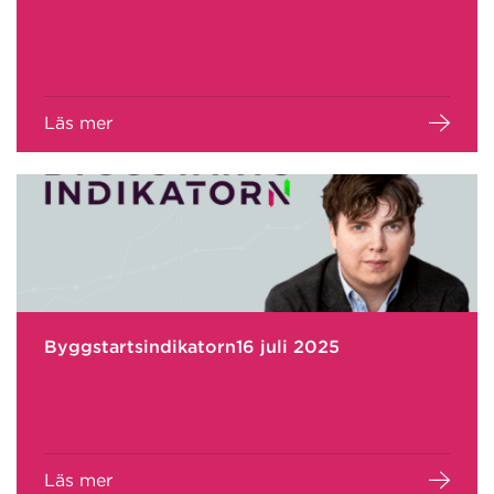
Läs mer
Byggstartsindikatorn16 juli 2025
Läs mer