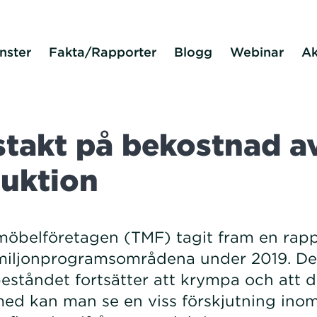
nster
Fakta/Rapporter
Blogg
Webinar
Ak
takt på bekostnad a
uktion
möbelföretagen (TMF) tagit fram en rap
i miljonprogramsområdena under 2019. De
beståndet fortsätter att krympa och att 
med kan man se en viss förskjutning ino