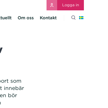
Logga in
tuellt
Om oss
Kontakt
v
port som
t innebär
den bör
m