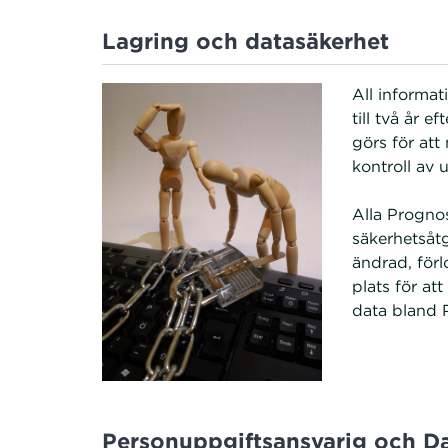
Lagring och datasäkerhet
All informa
till två år e
görs för att
kontroll av
Alla Progno
säkerhetsåtg
ändrad, förl
plats för at
data bland 
Personuppgiftsansvarig och 