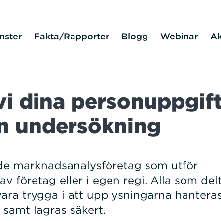
nster
Fakta/Rapporter
Blogg
Webinar
Ak
vi dina personuppgif
 en undersökning
de marknadsanalysföretag som utför
företag eller i egen regi. Alla som delt
ra trygga i att upplysningarna hantera
t, samt lagras säkert.