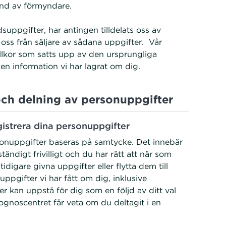
tånd av förmyndare.
uppgifter, har antingen tilldelats oss av
oss från säljare av sådana uppgifter. Vår
villkor som satts upp av den ursprungliga
lken information vi har lagrat om dig.
ch delning av personuppgifter
egistrera dina personuppgifter
rsonuppgifter baseras på samtycke. Det innebär
tändigt frivilligt och du har rätt att när som
idigare givna uppgifter eller flytta dem till
ppgifter vi har fått om dig, inklusive
r kan uppstå för dig som en följd av ditt val
rognoscentret får veta om du deltagit i en