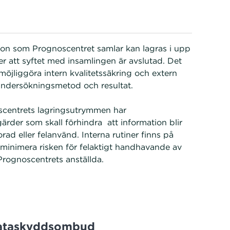
tion som Prognoscentret samlar kan lagras i upp
fter att syftet med insamlingen är avslutad. Det
 möjliggöra intern kvalitetssäkring och extern
 undersökningsmetod och resultat.
scentrets lagringsutrymmen har
ärder som skall förhindra att information blir
orad eller felanvänd. Interna rutiner finns på
t minimera risken för felaktigt handhavande av
Prognoscentrets anställda.
Dataskyddsombud